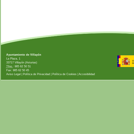
Ayuntamiento de Villayón
La Plaza, 1
33717 Villayón (Asturias)
Tfno.
: 985 62 50 51
Fax: 985 62 50 45
Aviso Legal
|
Política de Privacidad
|
Política de Cookies
|
Accesibilidad