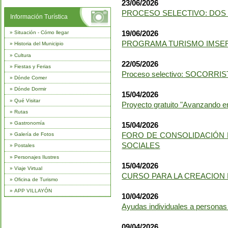
23/06/2026
PROCESO SELECTIVO: DOS
Información Turística
19/06/2026
»
Situación - Cómo llegar
PROGRAMA TURISMO IMSE
»
Historia del Municipio
»
Cultura
22/05/2026
»
Fiestas y Ferias
Proceso selectivo: SOCORRI
»
Dónde Comer
»
Dónde Dormir
15/04/2026
»
Qué Visitar
Proyecto gratuito "Avanzando e
»
Rutas
»
Gastronomía
15/04/2026
FORO DE CONSOLIDACIÓN 
»
Galería de Fotos
SOCIALES
»
Postales
»
Personajes Ilustres
15/04/2026
»
Viaje Virtual
CURSO PARA LA CREACION
»
Oficina de Turismo
»
APP VILLAYÓN
10/04/2026
Ayudas individuales a persona
09/04/2026