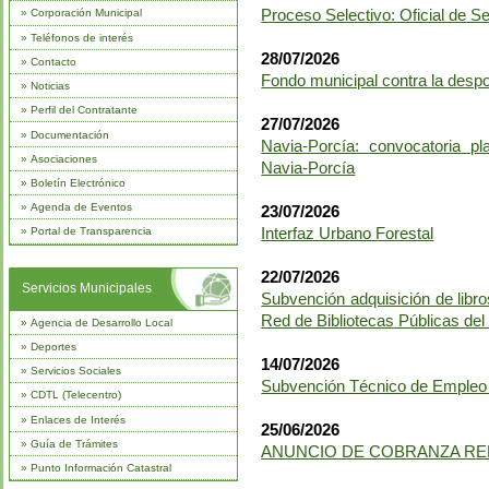
Proceso Selectivo: Oficial de 
»
Corporación Municipal
»
Teléfonos de interés
28/07/2026
»
Contacto
Fondo municipal contra la desp
»
Noticias
»
Perfil del Contratante
27/07/2026
»
Documentación
Navia-Porcía: convocatoria p
»
Asociaciones
Navia-Porcía
»
Boletín Electrónico
»
Agenda de Eventos
23/07/2026
Interfaz Urbano Forestal
»
Portal de Transparencia
22/07/2026
Servicios Municipales
Subvención adquisición de libro
Red de Bibliotecas Públicas del
»
Agencia de Desarrollo Local
»
Deportes
14/07/2026
»
Servicios Sociales
Subvención Técnico de Empleo 
»
CDTL (Telecentro)
»
Enlaces de Interés
25/06/2026
»
Guía de Trámites
ANUNCIO DE COBRANZA RELA
»
Punto Información Catastral