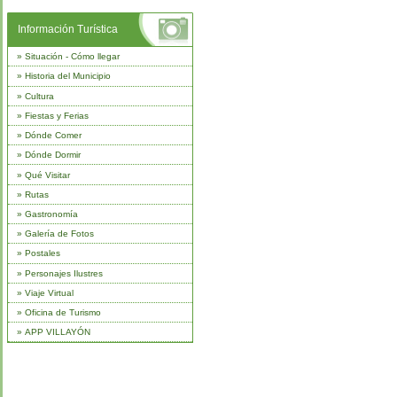
Información Turística
»
Situación - Cómo llegar
»
Historia del Municipio
»
Cultura
»
Fiestas y Ferias
»
Dónde Comer
»
Dónde Dormir
»
Qué Visitar
»
Rutas
»
Gastronomía
»
Galería de Fotos
»
Postales
»
Personajes Ilustres
»
Viaje Virtual
»
Oficina de Turismo
»
APP VILLAYÓN