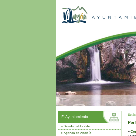
Estás
El Ayuntamiento
Perf
»
Saludo del Alcalde
»
Con
»
Agenda de Alcaldía