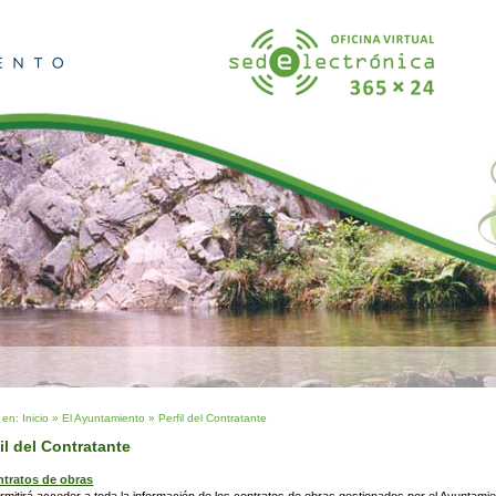
 en:
Inicio
»
El Ayuntamiento
»
Perfil del Contratante
il del Contratante
tratos de obras