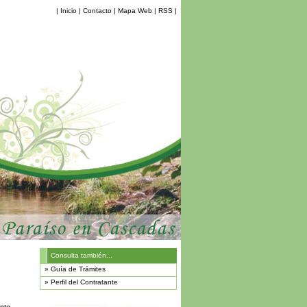
|
Inicio
|
Contacto
|
Mapa Web
|
RSS
|
Consulta también...
»
Guía de Trámites
»
Perfil del Contratante