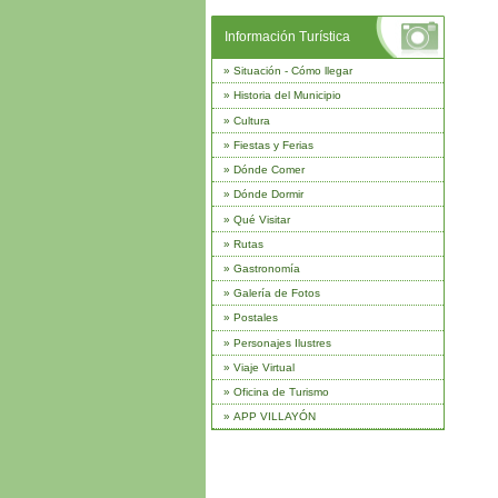
Información Turística
»
Situación - Cómo llegar
»
Historia del Municipio
»
Cultura
»
Fiestas y Ferias
»
Dónde Comer
»
Dónde Dormir
»
Qué Visitar
»
Rutas
»
Gastronomía
»
Galería de Fotos
»
Postales
»
Personajes Ilustres
»
Viaje Virtual
»
Oficina de Turismo
»
APP VILLAYÓN