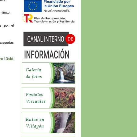
nto.
amiento.
os por el
ategorías
ver
|
Subir