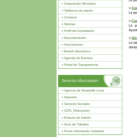
Le pe
»
Corporación Municipal
»
Con
»
Teléfonos de interés
Le pe
»
Contacto
»
Con
»
Noticias
Le p
Ayunt
»
Perfil del Contratante
»
Documentación
»
Otr
Le pe
»
Asociaciones
obras
»
Boletín Electrónico
»
Agenda de Eventos
»
Portal de Transparencia
Servicios Municipales
»
Agencia de Desarrollo Local
»
Deportes
»
Servicios Sociales
»
CDTL (Telecentro)
»
Enlaces de Interés
»
Guía de Trámites
»
Punto Información Catastral