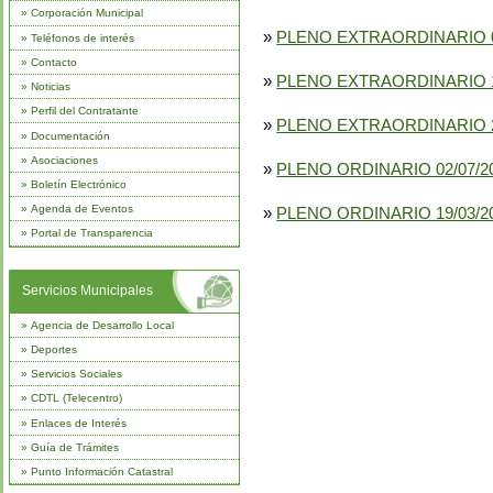
»
Corporación Municipal
»
PLENO EXTRAORDINARIO 0
»
Teléfonos de interés
»
Contacto
»
PLENO EXTRAORDINARIO 1
»
Noticias
»
Perfil del Contratante
»
PLENO EXTRAORDINARIO 2
»
Documentación
»
Asociaciones
»
PLENO ORDINARIO 02/07/2
»
Boletín Electrónico
»
Agenda de Eventos
»
PLENO ORDINARIO 19/03/2
»
Portal de Transparencia
Servicios Municipales
»
Agencia de Desarrollo Local
»
Deportes
»
Servicios Sociales
»
CDTL (Telecentro)
»
Enlaces de Interés
»
Guía de Trámites
»
Punto Información Catastral