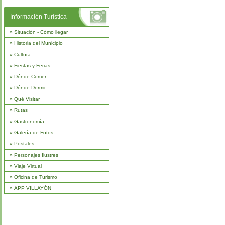
Información Turística
»
Situación - Cómo llegar
»
Historia del Municipio
»
Cultura
»
Fiestas y Ferias
»
Dónde Comer
»
Dónde Dormir
»
Qué Visitar
»
Rutas
»
Gastronomía
»
Galería de Fotos
»
Postales
»
Personajes Ilustres
»
Viaje Virtual
»
Oficina de Turismo
»
APP VILLAYÓN