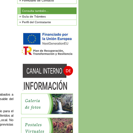
»
Formulario de Contacto
Consulta también...
»
Guía de Trámites
»
Perfil del Contratante
cabados a
sable del
io para el
feridos al
Local. No
previstas