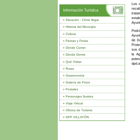
Los d
recab
Información Turística
trata
esta
»
Situación - Cómo llegar
Ayunt
»
Historia del Municipio
Podrá
»
Cultura
Ayunt
de Da
»
Fiestas y Ferias
Prote
»
Dónde Comer
sus d
la A
»
Dónde Dormir
pote
»
Qué Visitar
dpd.a
»
Rutas
»
Gastronomía
»
Galería de Fotos
»
Postales
»
Personajes Ilustres
»
Viaje Virtual
»
Oficina de Turismo
»
APP VILLAYÓN