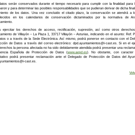
atos serán conservados durante el tiempo necesario para cumplir con la finalidad para 
aron y para determinar las posibles responsabilidades que se pudieran derivar de dicha final
miento de los datos. Una vez concluido el citado plazo, la conservación se atendrá a l
blecidos en los calendarios de conservación dictaminados por la normativa de Ar
amiento.
 ejercitar los derechos de acceso, rectificación, supresión, así como otros derechos
amiento de Villayón – La Plaza 1, 33717 Villayón – Asturias, indicando en el asunto: Ref. 
tos o a través de la Sede Electrónica. Así mismo, podrá ponerse en contacto con el De
cción de Datos a través del correo electrónico: dpd.ayuntamientos@i-cast.es. Si en el eje
erechos la persona afectada no ha sido debidamente atendida podrá presentar una reclama
gencia Española de Protección de Datos (
www.aepd.es
). No obstante, con caracter
stativo podrá presentar reclamación ante el Delegado de Protección de Datos del Ayun
yuntamientos@i-cast.es.
Vol