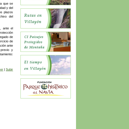
la que se
idad y del
os plazos
chivo del
, ante el
Protección
legado de
rcicio de
ción ante
 previo y
tamiento:
ver
|
Subir