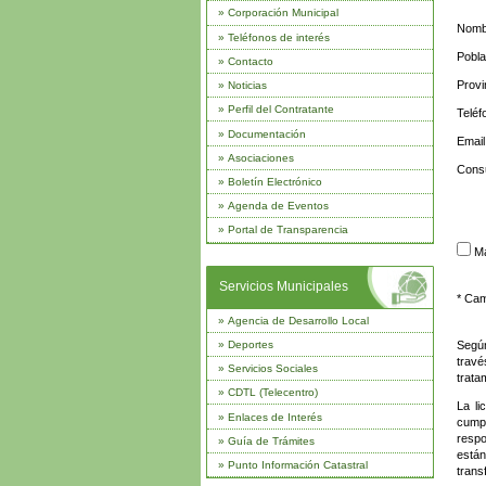
»
Corporación Municipal
Nombr
»
Teléfonos de interés
Pobla
»
Contacto
Provi
»
Noticias
»
Perfil del Contratante
Teléf
»
Documentación
Email
»
Asociaciones
Consu
»
Boletín Electrónico
»
Agenda de Eventos
»
Portal de Transparencia
Ma
Servicios Municipales
* Cam
»
Agencia de Desarrollo Local
Según
»
Deportes
travé
»
Servicios Sociales
trata
»
CDTL (Telecentro)
La li
»
Enlaces de Interés
cumpl
respo
»
Guía de Trámites
está
»
Punto Información Catastral
trans