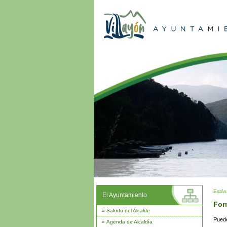
Estás
El Ayuntamiento
For
»
Saludo del Alcalde
Puede
»
Agenda de Alcaldía