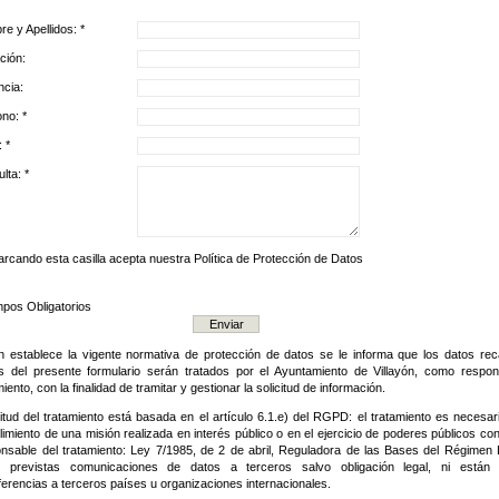
e y Apellidos: *
ción:
ncia:
ono: *
: *
lta: *
rcando esta casilla acepta nuestra Política de Protección de Datos
pos Obligatorios
 establece la vigente normativa de protección de datos se le informa que los datos re
s del presente formulario serán tratados por el Ayuntamiento de Villayón, como respon
miento, con la finalidad de tramitar y gestionar la solicitud de información.
citud del tratamiento está basada en el artículo 6.1.e) del RGPD: el tratamiento es necesar
imiento de una misión realizada en interés público o en el ejercicio de poderes públicos con
nsable del tratamiento: Ley 7/1985, de 2 de abril, Reguladora de las Bases del Régimen 
n previstas comunicaciones de datos a terceros salvo obligación legal, ni están 
ferencias a terceros países u organizaciones internacionales.