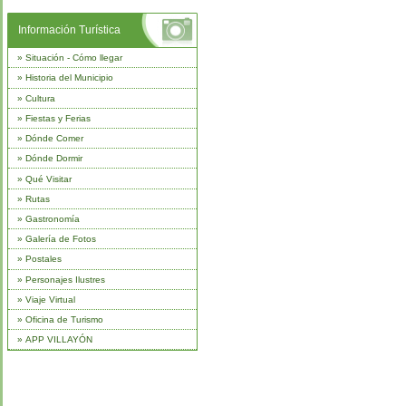
Información Turística
»
Situación - Cómo llegar
»
Historia del Municipio
»
Cultura
»
Fiestas y Ferias
»
Dónde Comer
»
Dónde Dormir
»
Qué Visitar
»
Rutas
»
Gastronomía
»
Galería de Fotos
»
Postales
»
Personajes Ilustres
»
Viaje Virtual
»
Oficina de Turismo
»
APP VILLAYÓN