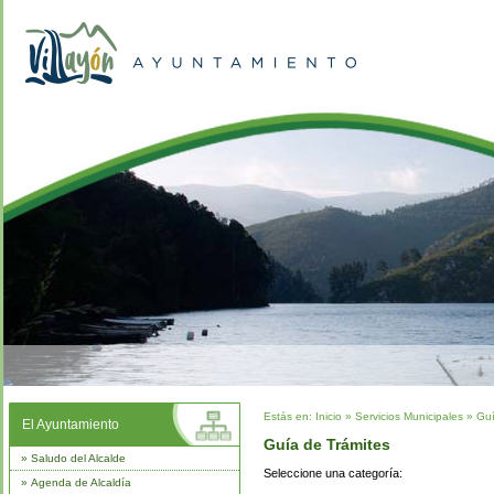
Estás en:
Inicio
»
Servicios Municipales
»
Guí
El Ayuntamiento
Guía de Trámites
»
Saludo del Alcalde
Seleccione una categoría:
»
Agenda de Alcaldía