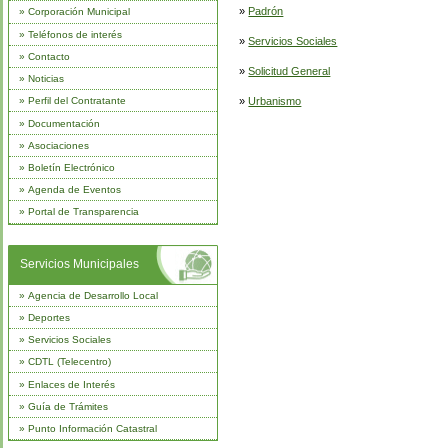
»
Padrón
»
Corporación Municipal
»
Teléfonos de interés
»
Servicios Sociales
»
Contacto
»
Solicitud General
»
Noticias
»
Urbanismo
»
Perfil del Contratante
»
Documentación
»
Asociaciones
»
Boletín Electrónico
»
Agenda de Eventos
»
Portal de Transparencia
Servicios Municipales
»
Agencia de Desarrollo Local
»
Deportes
»
Servicios Sociales
»
CDTL (Telecentro)
»
Enlaces de Interés
»
Guía de Trámites
»
Punto Información Catastral