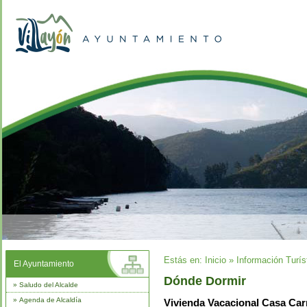
Estás en:
Inicio
»
Información Turís
El Ayuntamiento
Dónde Dormir
»
Saludo del Alcalde
»
Agenda de Alcaldía
Vivienda Vacacional Casa Car