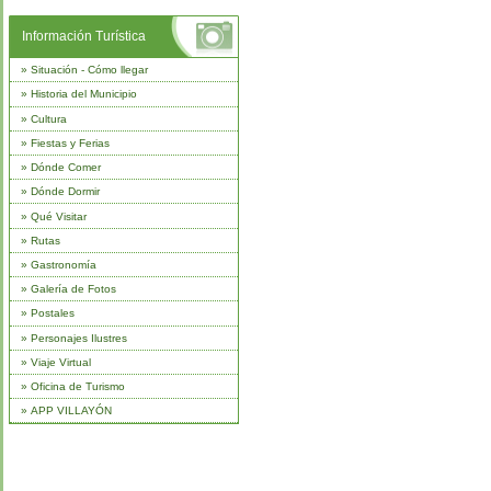
Información Turística
»
Situación - Cómo llegar
»
Historia del Municipio
»
Cultura
»
Fiestas y Ferias
»
Dónde Comer
»
Dónde Dormir
»
Qué Visitar
»
Rutas
»
Gastronomía
»
Galería de Fotos
»
Postales
»
Personajes Ilustres
»
Viaje Virtual
»
Oficina de Turismo
»
APP VILLAYÓN