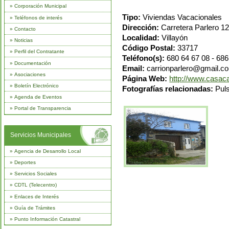
»
Corporación Municipal
Tipo:
Viviendas Vacacionales
»
Teléfonos de interés
Dirección:
Carretera Parlero 1
»
Contacto
Localidad:
Villayón
»
Noticias
Código Postal:
33717
»
Perfil del Contratante
Teléfono(s):
680 64 67 08 - 686
»
Documentación
Email:
carrionparlero@gmail.c
»
Asociaciones
Página Web:
http://www.casac
»
Boletín Electrónico
Fotografías relacionadas:
Puls
»
Agenda de Eventos
»
Portal de Transparencia
Servicios Municipales
»
Agencia de Desarrollo Local
»
Deportes
»
Servicios Sociales
»
CDTL (Telecentro)
»
Enlaces de Interés
»
Guía de Trámites
»
Punto Información Catastral