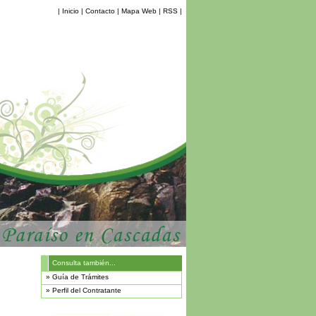
|
Inicio
|
Contacto
|
Mapa Web
|
RSS
|
Consulta también...
»
Guía de Trámites
»
Perfil del Contratante