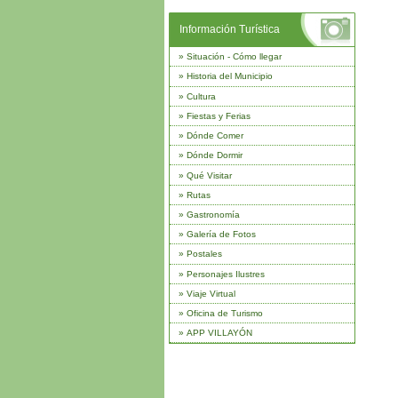
Información Turística
»
Situación - Cómo llegar
»
Historia del Municipio
»
Cultura
»
Fiestas y Ferias
»
Dónde Comer
»
Dónde Dormir
»
Qué Visitar
»
Rutas
»
Gastronomía
»
Galería de Fotos
»
Postales
»
Personajes Ilustres
»
Viaje Virtual
»
Oficina de Turismo
»
APP VILLAYÓN