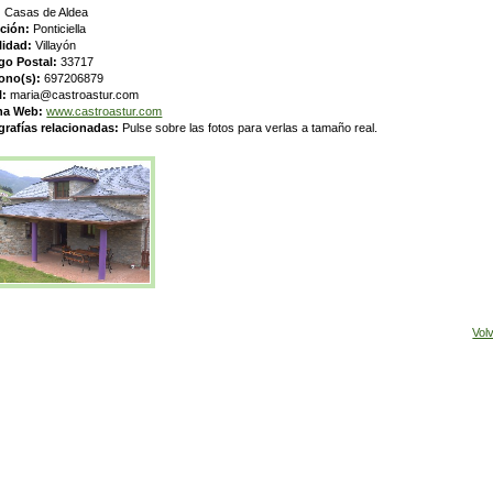
:
Casas de Aldea
cción:
Ponticiella
lidad:
Villayón
go Postal:
33717
fono(s):
697206879
l:
maria@castroastur.com
na Web:
www.castroastur.com
grafías relacionadas:
Pulse sobre las fotos para verlas a tamaño real.
Vol