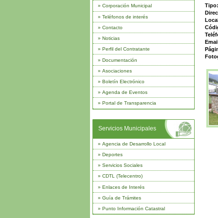
Tipo
»
Corporación Municipal
Dire
»
Teléfonos de interés
Loca
Códi
»
Contacto
Telé
»
Noticias
Emai
Pági
»
Perfil del Contratante
Foto
»
Documentación
»
Asociaciones
»
Boletín Electrónico
»
Agenda de Eventos
»
Portal de Transparencia
Servicios Municipales
»
Agencia de Desarrollo Local
»
Deportes
»
Servicios Sociales
»
CDTL (Telecentro)
»
Enlaces de Interés
»
Guía de Trámites
»
Punto Información Catastral